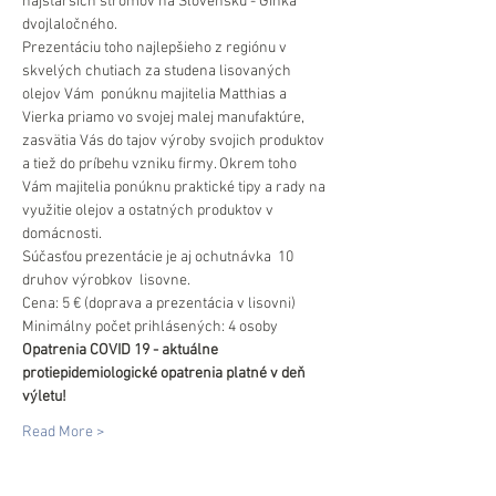
najstarších stromov na Slovensku - Ginka 
dvojlaločného.
Prezentáciu toho najlepšieho z regiónu v 
skvelých chutiach za studena lisovaných 
olejov Vám  ponúknu majitelia Matthias a 
Vierka priamo vo svojej malej manufaktúre, 
zasvätia Vás do tajov výroby svojich produktov 
a tiež do príbehu vzniku firmy. Okrem toho 
Vám majitelia ponúknu praktické tipy a rady na 
využitie olejov a ostatných produktov v 
domácnosti.
Súčasťou prezentácie je aj ochutnávka  10 
druhov výrobkov  lisovne.
Cena: 5 € (doprava a prezentácia v lisovni)
Minimálny počet prihlásených: 4 osoby
Opatrenia COVID 19 - aktuálne 
protiepidemiologické opatrenia platné v deň 
výletu!
Read More >