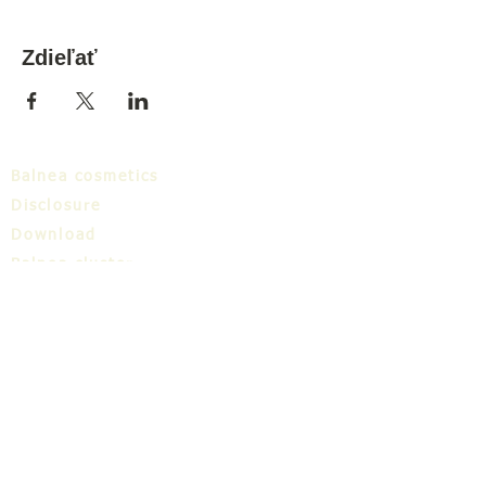
Zdieľať
Balnea cosmetics
Disclosure
Download
Balnea cluster
Blog
TIC
About us
Share